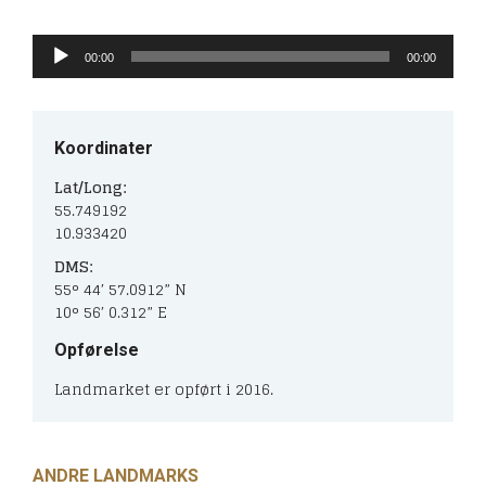
Lydafspiller
00:00
00:00
Koordinater
Lat/Long:
55.749192
10.933420
DMS:
55° 44′ 57.0912” N
10° 56′ 0.312” E
Opførelse
Landmarket er opført i 2016.
ANDRE LANDMARKS