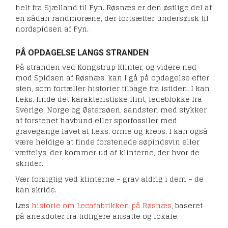
helt fra Sjælland til Fyn. Røsnæs er den østlige del af
en sådan randmoræne, der fortsætter undersøisk til
nordspidsen af Fyn.
PÅ OPDAGELSE LANGS STRANDEN
På stranden ved Kongstrup Klinter, og videre ned
mod Spidsen af Røsnæs, kan I gå på opdagelse efter
sten, som fortæller historier tilbage fra istiden. I kan
f.eks. finde det karakteristiske flint, ledeblokke fra
Sverige, Norge og Østersøen, sandsten med stykker
af forstenet havbund eller sporfossiler med
gravegange lavet af f.eks. orme og krebs. I kan også
være heldige at finde forstenede søpindsvin eller
vættelys, der kommer ud af klinterne, der hvor de
skrider.
Vær forsigtig ved klinterne – grav aldrig i dem – de
kan skride.
Læs
historie om Lecafabrikken på Røsnæs
, baseret
på anekdoter fra tidligere ansatte og lokale.