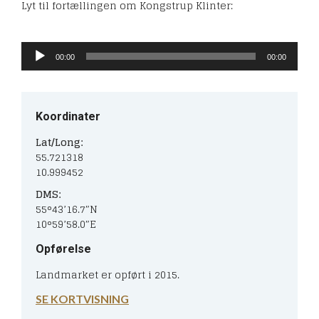
Lyt til fortællingen om Kongstrup Klinter:
Lydafspiller
00:00
00:00
Koordinater
Lat/Long:
55.721318
10.999452
DMS:
55°43’16.7″N
10°59’58.0″E
Opførelse
Landmarket er opført i 2015.
SE KORTVISNING