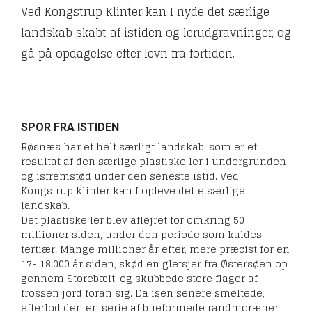
Ved Kongstrup Klinter kan I nyde det særlige
landskab skabt af istiden og lerudgravninger, og
gå på opdagelse efter levn fra fortiden.
SPOR FRA ISTIDEN
Røsnæs har et helt særligt landskab, som er et
resultat af den særlige plastiske ler i undergrunden
og isfremstød under den seneste istid. Ved
Kongstrup klinter kan I opleve dette særlige
landskab.
Det plastiske ler blev aflejret for omkring 50
millioner siden, under den periode som kaldes
tertiær. Mange millioner år efter, mere præcist for en
17- 18.000 år siden, skød en gletsjer fra Østersøen op
gennem Storebælt, og skubbede store flager af
frossen jord foran sig. Da isen senere smeltede,
efterlod den en serie af bueformede randmoræner