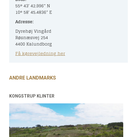
55° 43′ 42.996” N
10° 58′ 45.4836” E
Adresse:
Dyrehøj Vingård
Røsnæsvej 254
4400 Kalundborg
Få kørevejledning her
ANDRE LANDMARKS
KONGSTRUP KLINTER