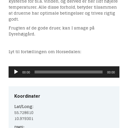
kysterne for bl.a. vinden, og derved er her lidt højere
temperaturer. Alle disse forhold, betyder tilsammen
at druerne har optimale betingelser og trives rigtig
godt.
Frugten af de gode druer, kan I smage på
Dyrehøjgård.
Lyt til fortællingen om Horsedalen:
Lydafspiller
00:00
00:00
Koordinater
Lat/Long:
55.728610
10.979301
DMS: