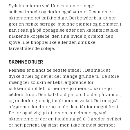
Sydskrænterne ved Horsedalen er meget
solbeskinnede og derfor også varme. Desuden er
skrænterne ret kalkholdige. Det betyder bl.a. at her
gror en række særlige, sjældne planter og blomster. I
kan f.eks. gå på opdagelse efter den karakteristiske
nikkende kobjælde, den fine hvide hjorterod, den
sjove lille knopnellike eller den smukke,
farvestrålende soløje.
SKØNNE DRUER
Røsnæs er blandt de bedste steder i Danmark at
dyrke druer og det er der mange grunde til. De store
mængder solskin er f.eks. afgørende for
sukkerindholdet i druerne – jo mere solskin – jo
sødere druer. Den kalkholdige jord holder på vandet,
og er derfor gunstig for druernes vækst. Det er også
afgørende for druerne, at de ikke får for meget frost.
Det er også vigtigt at jorden kan dræne og ved
skrænterne er der en hældning på 6-9 grader, hvilket
er helt perfekt. Og sidst, men ikke mindst dæmper